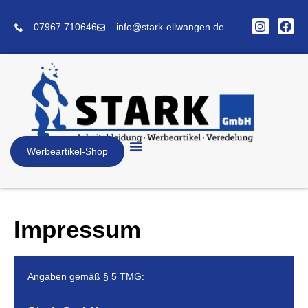
07967 710646
info@stark-ellwangen.de
Werbeartikel-Shop
Individueller Onlineshop
Impressum
Angaben gemäß § 5 TMG: